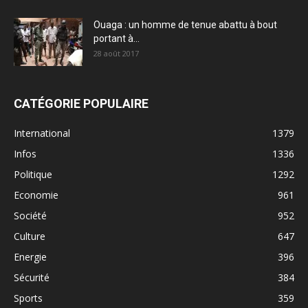
Ouaga : un homme de tenue abattu à bout
portant à...
28 août 2017
CATÉGORIE POPULAIRE
International
1379
Infos
1336
Politique
1292
Economie
961
Société
952
Culture
647
Energie
396
Sécurité
384
Sports
359