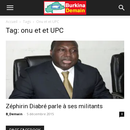
Accueil
Tags
Onu et et UPC
Tag: onu et et UPC
Zéphirin Diabré parle à ses militants
B_Demain
-
5 décembre 2015
0