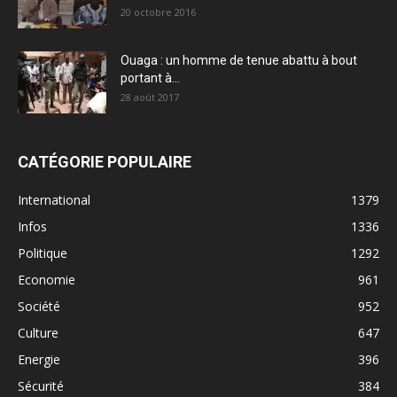
20 octobre 2016
Ouaga : un homme de tenue abattu à bout
portant à...
28 août 2017
CATÉGORIE POPULAIRE
International
1379
Infos
1336
Politique
1292
Economie
961
Société
952
Culture
647
Energie
396
Sécurité
384