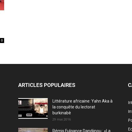
0
ARTICLES POPULAIRES
C
Littérature africaine: Yahn Aka à
In
la conquête du lectorat
In
burkinabè
29 mai 2016
Po
E
Rémis Fulgance Dandjinou : «La