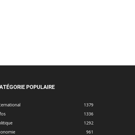
ATÉGORIE POPULAIRE
ternational
1379
fos
1336
litique
1292
conomie
961