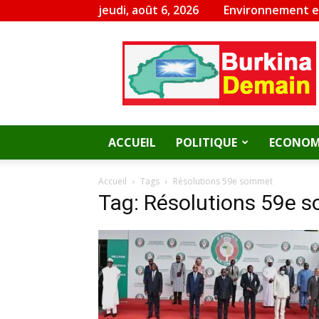
jeudi, août 6, 2026
Environnement 
Burkina
Demain
ACCUEIL
POLITIQUE
ECONOM
Accueil
Tags
Résolutions 59e sommet
Tag: Résolutions 59e 