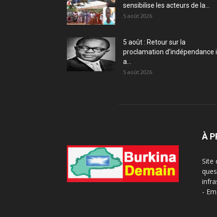
sensibilise les acteurs de la...
5 août 2026
5 août : Retour sur la
proclamation d’indépendance i
a...
5 août 2026
À 
Site
ques
infra
- Em