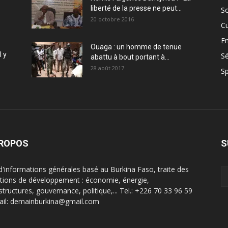
liberté de la presse ne peut...
So
20 octobre 2016
Cu
En
Ouaga : un homme de tenue
l y
Sé
abattu à bout portant à...
28 août 2017
Sp
PROPOS
S
 d'informations générales basé au Burkina Faso, traite des
tions de développement : économie, énergie,
structures, gouvernance, politique,... Tel.: +226 70 33 96 59
ail: demainburkina@gmail.com