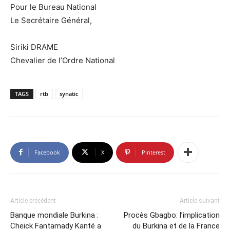
Pour le Bureau National
Le Secrétaire Général,
Siriki DRAME
Chevalier de l’Ordre National
TAGS
rtb
synatic
Facebook
X
Pinterest
Article précédent
Article suivant
Banque mondiale Burkina :
Procès Gbagbo: l’implication
Cheick Fantamady Kanté a
du Burkina et de la France