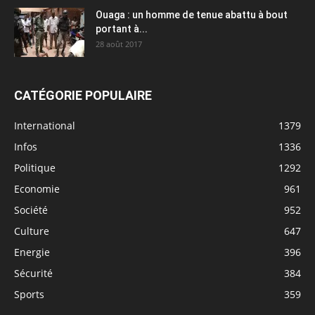
Ouaga : un homme de tenue abattu à bout
portant à...
28 août 2017
CATÉGORIE POPULAIRE
International
1379
Infos
1336
Politique
1292
Economie
961
Société
952
Culture
647
Energie
396
Sécurité
384
Sports
359