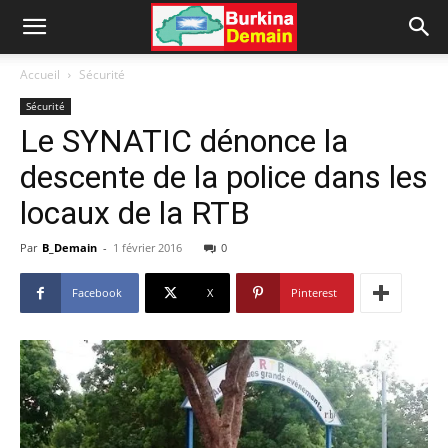
Accueil
Sécurité
Sécurité
Le SYNATIC dénonce la
descente de la police dans les
locaux de la RTB
Par
B_Demain
-
1 février 2016
0
Facebook
X
Pinterest