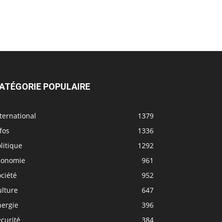
ATÉGORIE POPULAIRE
ternational
1379
fos
1336
litique
1292
conomie
961
ciété
952
ulture
647
nergie
396
curité
384