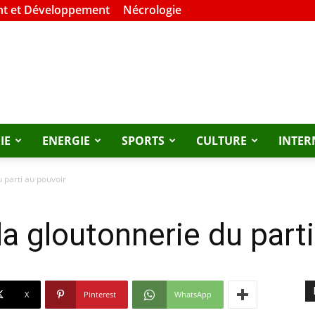
t et Développement
Nécrologie
IE
ENERGIE
SPORTS
CULTURE
INTER
 parti au pouvoir
a gloutonnerie du parti
X
Pinterest
WhatsApp