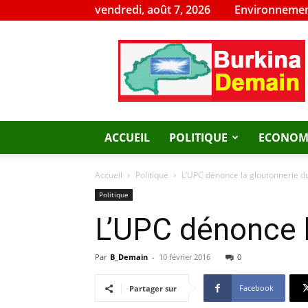
vendredi, août 7, 2026
Environnemen
Burkina
Demain
ACCUEIL
POLITIQUE
ECONOM
Accueil
Politique
L’UPC dénonce la gloutonnerie du
Politique
L’UPC dénonce l
Par
B_Demain
-
10 février 2016
0
Facebook
Partager sur