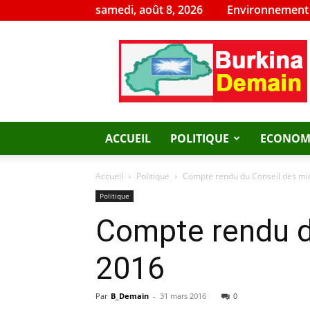
samedi, août 8, 2026
Environnement
Burkina
Demain
ACCUEIL
POLITIQUE
ECONOM
Accueil
Politique
Compte rendu du Conseil des mi
Politique
Compte rendu d
2016
Par
B_Demain
-
31 mars 2016
0