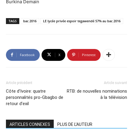
Burkina Demain
TAGS
bac 2016
LE lycée privée espoir tegawendé 57% au bac 2016
Facebook
X
Pinterest
Article précédent
Article suivant
Côte d’Ivoire: quatre
RTB: de nouvelles nominations
personnalités pro-Gbagbo de
à la télévision
retour d’exil
ARTICLES CONNEXES
PLUS DE L'AUTEUR