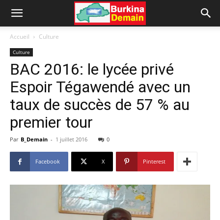
Accueil
Culture
Culture
BAC 2016: le lycée privé
Espoir Tégawendé avec un
taux de succès de 57 % au
premier tour
Par
B_Demain
-
1 juillet 2016
0
Facebook
X
Pinterest