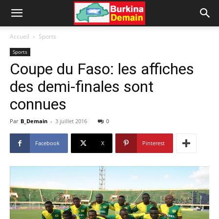
Accueil
Sports
Sports
Coupe du Faso: les affiches
des demi-finales sont
connues
Par
B_Demain
-
3 juillet 2016
0
Facebook
X
Pinterest