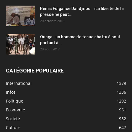
Rémis Fulgance Dandjinou : «La liberté de la
presse ne peut...
20 octobre 2016
Ouaga : un homme de tenue abattu à bout
portant à...
28 août 2017
CATÉGORIE POPULAIRE
International
1379
Infos
1336
Politique
1292
Economie
961
Société
952
Culture
647