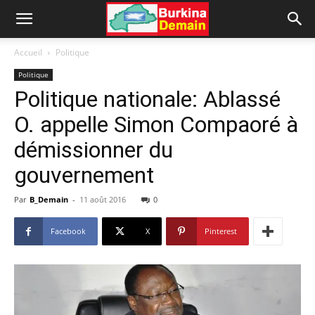
Accueil
Politique
Politique
Politique nationale: Ablassé
O. appelle Simon Compaoré à
démissionner du
gouvernement
Par
B_Demain
-
11 août 2016
0
Facebook
X
Pinterest