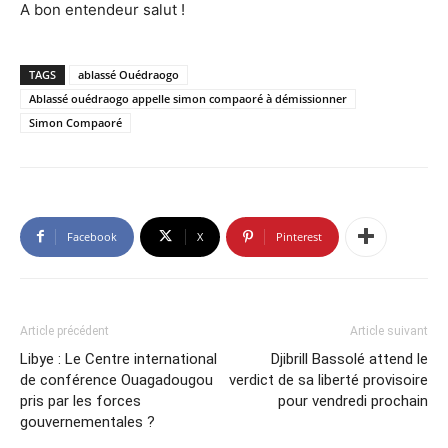
A bon entendeur salut !
TAGS
ablassé Ouédraogo
Ablassé ouédraogo appelle simon compaoré à démissionner
Simon Compaoré
Facebook
X
Pinterest
Article précédent
Article suivant
Libye : Le Centre international
Djibrill Bassolé attend le
de conférence Ouagadougou
verdict de sa liberté provisoire
pris par les forces
pour vendredi prochain
gouvernementales ?