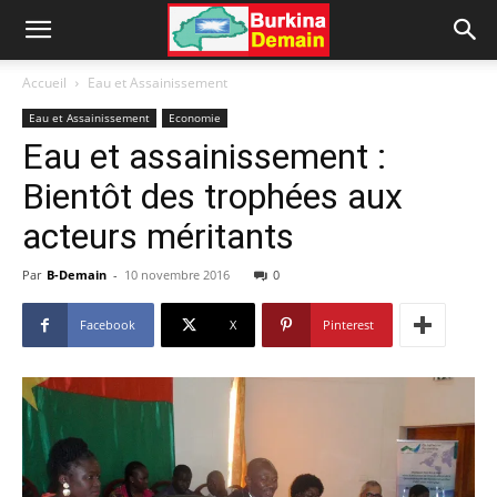
Accueil
Eau et Assainissement
Eau et Assainissement
Economie
Eau et assainissement :
Bientôt des trophées aux
acteurs méritants
Par
B-Demain
-
10 novembre 2016
0
Facebook
X
Pinterest