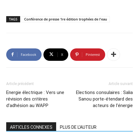
TAGS
Conférence de presse 1re édition trophées de l'eau
Facebook
X
Pinterest
Article précédent
Article suivant
Energie électrique : Vers une
Elections consulaires : Salia
révision des critères
Sanou porte-étendard des
d’adhésion au WAPP
acteurs de l’énergie
ARTICLES CONNEXES
PLUS DE L'AUTEUR