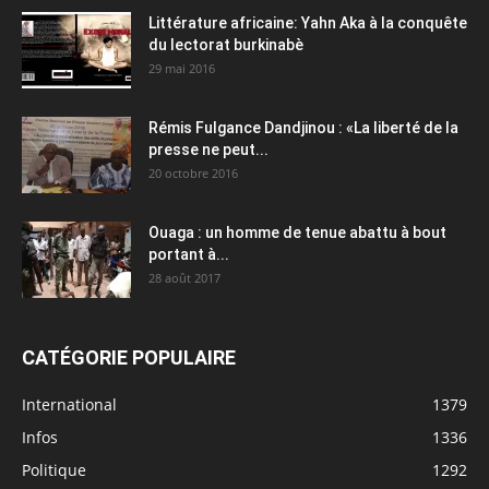
Littérature africaine: Yahn Aka à la conquête
du lectorat burkinabè
29 mai 2016
Rémis Fulgance Dandjinou : «La liberté de la
presse ne peut...
20 octobre 2016
Ouaga : un homme de tenue abattu à bout
portant à...
28 août 2017
CATÉGORIE POPULAIRE
International
1379
Infos
1336
Politique
1292