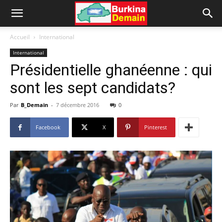
Accueil
International
International
Présidentielle ghanéenne : qui
sont les sept candidats?
Par
B_Demain
-
7 décembre 2016
0
Facebook
X
Pinterest