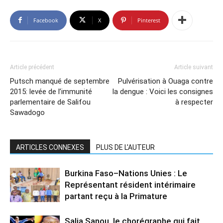
Facebook
X
Pinterest
Article précédent
Article suivant
Putsch manqué de septembre
Pulvérisation à Ouaga contre
2015: levée de l’immunité
la dengue : Voici les consignes
parlementaire de Salifou
à respecter
Sawadogo
ARTICLES CONNEXES
PLUS DE L'AUTEUR
Burkina Faso–Nations Unies : Le
Représentant résident intérimaire
partant reçu à la Primature
Salia Sanou, le chorégraphe qui fait