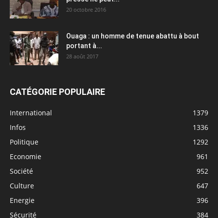
20 octobre 2016
Ouaga : un homme de tenue abattu à bout
portant à...
28 août 2017
CATÉGORIE POPULAIRE
International
1379
Infos
1336
Politique
1292
Economie
961
Société
952
Culture
647
Energie
396
Sécurité
384