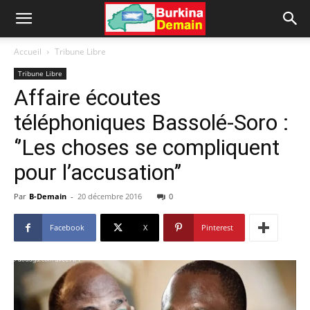
Accueil
Tribune Libre
Tribune Libre
Affaire écoutes
téléphoniques Bassolé-Soro :
‘’Les choses se compliquent
pour l’accusation’’
Par
B-Demain
-
20 décembre 2016
0
Facebook
X
Pinterest