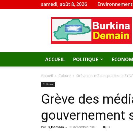
samedi, août 8, 2026
Environnement
Burkina
Demain
ACCUEIL
POLITIQUE
ECONOM
Accueil
Culture
Grève des médias publics: le SYNA
Culture
Grève des média
gouvernement s
Par
B_Demain
-
30 décembre 2016
0