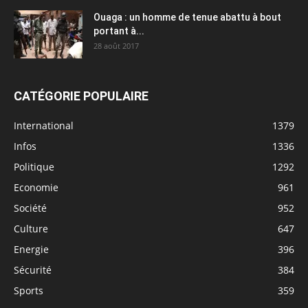
Ouaga : un homme de tenue abattu à bout
portant à...
28 août 2017
CATÉGORIE POPULAIRE
International
1379
Infos
1336
Politique
1292
Economie
961
Société
952
Culture
647
Energie
396
Sécurité
384
Sports
359