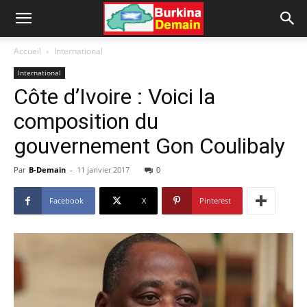
Accueil
International
International
Côte d’Ivoire : Voici la
composition du
gouvernement Gon Coulibaly
Par
B-Demain
-
11 janvier 2017
0
Facebook
X
Pinterest