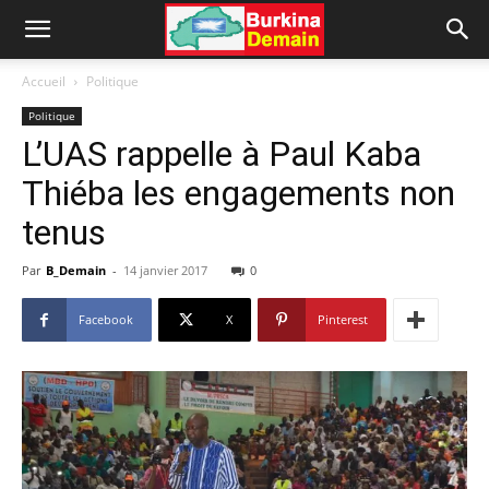
Accueil
Politique
Politique
L’UAS rappelle à Paul Kaba
Thiéba les engagements non
tenus
Par
B_Demain
-
14 janvier 2017
0
Facebook
X
Pinterest