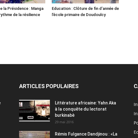
e la Présidence : Manga
Education : Clôture de fin d’année de
ythme de la résilience
l’école primaire de Doudoulcy
ARTICLES POPULAIRES
C
e
Littérature africaine: Yahn Aka
In
à la conquête du lectorat
In
burkinabè
29 mai 2016
Po
E
Rémis Fulgance Dandjinou : «La