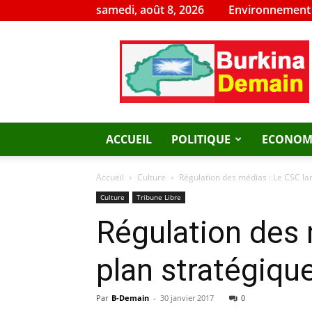
samedi, août 8, 2026
Environnement
Burkina
Demain
ACCUEIL
POLITIQUE
ECONOM
Accueil
Culture
Régulation des médias : Le CSC lan
Culture
Tribune Libre
Régulation des 
plan stratégiq
Par
B-Demain
-
30 janvier 2017
0