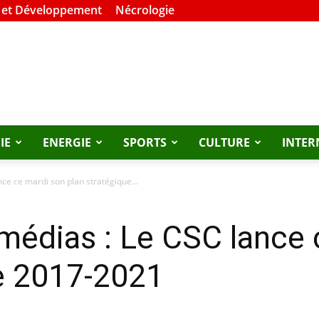
 et Développement
Nécrologie
IE
ENERGIE
SPORTS
CULTURE
INTER
ce ce mardi son plan stratégique...
médias : Le CSC lance 
ue 2017-2021