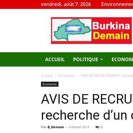
vendredi, août 7, 2026
Environnemen
Burkina
Demain
ACCUEIL
POLITIQUE
ECONOM
Accueil
Economie
AVIS DE RECRUTEMENT: Houndé G
Economie
AVIS DE RECRUT
recherche d’un 
Par
B_Demain
-
6 février 2017
0