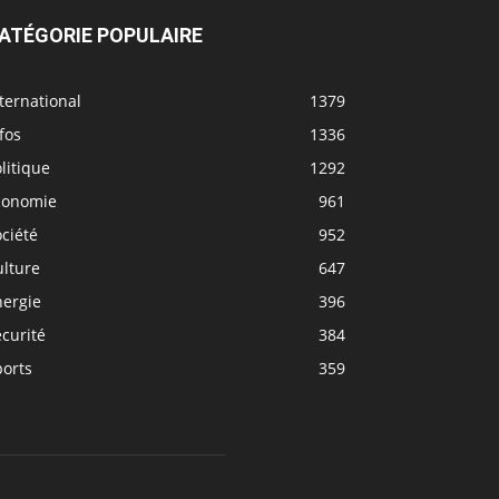
ATÉGORIE POPULAIRE
ternational
1379
fos
1336
litique
1292
conomie
961
ciété
952
ulture
647
nergie
396
curité
384
ports
359