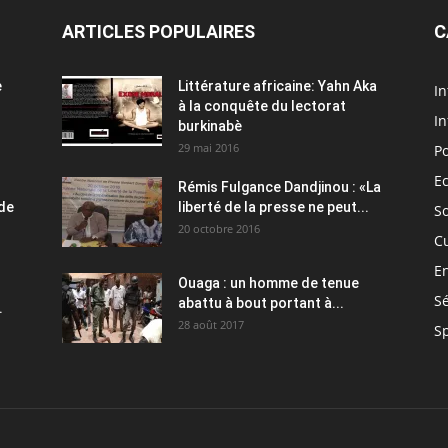
ARTICLES POPULAIRES
C
e
Littérature africaine: Yahn Aka
In
à la conquête du lectorat
In
burkinabè
29 mai 2016
Po
E
Rémis Fulgance Dandjinou : «La
 de
liberté de la presse ne peut...
So
20 octobre 2016
C
E
Ouaga : un homme de tenue
Sé
abattu à bout portant à...
.
28 août 2017
S