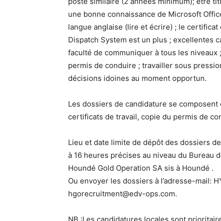
poste similaire (2 années minimum); être tit
une bonne connaissance de Microsoft Office
langue anglaise (lire et écrire) ; le certific
Dispatch System est un plus ; excellentes c
faculté de communiquer à tous les niveaux ; 
permis de conduire ; travailler sous pressio
décisions idoines au moment opportun.
Les dossiers de candidature se composent de
certificats de travail, copie du permis de co
Lieu et date limite de dépôt des dossiers de
à 16 heures précises au niveau du Bureau 
Houndé Gold Operation SA sis à Houndé .
Ou envoyer les dossiers à l’adresse-mail:
hgorecruitment@edv-ops.com.
NB :Les candidatures locales sont prioritaire