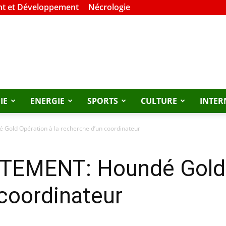
t et Développement
Nécrologie
IE
ENERGIE
SPORTS
CULTURE
INTER
old Opération à la recherche d’un coordinateur
EMENT: Houndé Gold O
coordinateur