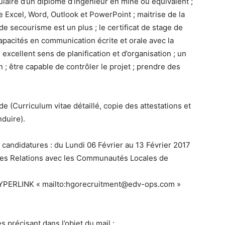
ulaire d’un diplôme d’ingénieur en mine ou équivalent ;
 Excel, Word, Outlook et PowerPoint ; maitrise de la
at de secourisme est un plus ; le certificat de stage de
apacités en communication écrite et orale avec la
excellent sens de planification et d’organisation ; un
n ; être capable de contrôler le projet ; prendre des
 (Curriculum vitae détaillé, copie des attestations et
nduire).
 candidatures : du Lundi 06 Février au 13 Février 2017
des Relations avec les Communautés Locales de
 HYPERLINK « mailto:hgorecruitment@edv-ops.com »
s précisant dans l’objet du mail :