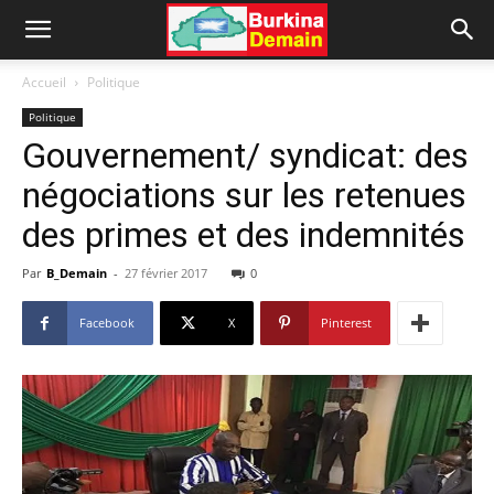
Accueil
Politique
Politique
Gouvernement/ syndicat: des
négociations sur les retenues
des primes et des indemnités
Par
B_Demain
-
27 février 2017
0
Facebook
X
Pinterest