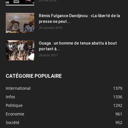
29 mai 2016
Rémis Fulgance Dandjinou : «La liberté de la
presse ne peut...
20 octobre 2016
Ouaga : un homme de tenue abattu à bout
portant à...
28 août 2017
CATÉGORIE POPULAIRE
International
1379
Infos
1336
Politique
1292
Economie
961
Société
952