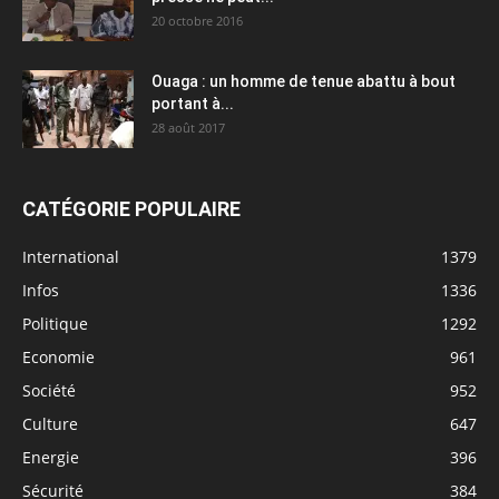
20 octobre 2016
Ouaga : un homme de tenue abattu à bout
portant à...
28 août 2017
CATÉGORIE POPULAIRE
International
1379
Infos
1336
Politique
1292
Economie
961
Société
952
Culture
647
Energie
396
Sécurité
384