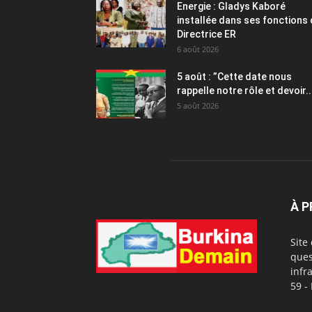
Energie : Gladys Kaboré
installée dans ses fonctions
Directrice ER
6 août 2026
5 août : ”Cette date nous
rappelle notre rôle et devoir..
5 août 2026
À 
Site
ques
infr
59 -