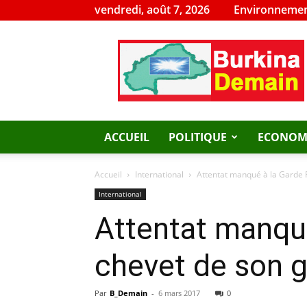
vendredi, août 7, 2026
Environnemen
Burkina
Demain
ACCUEIL
POLITIQUE
ECONOM
Accueil
International
Attentat manqué à la Garde R
International
Attentat manqué
chevet de son 
Par
B_Demain
-
6 mars 2017
0