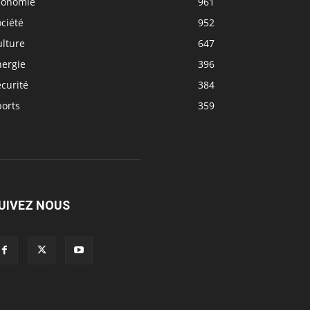
conomie
961
ciété
952
ulture
647
nergie
396
curité
384
ports
359
UIVEZ NOUS