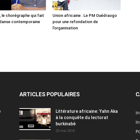
 le chorégraphe qui fait
Union africaine : Le PM Ouédraogo
 danse contemporaine
pour une refondation de
l’organisation
ARTICLES POPULAIRES
C
e
Littérature africaine: Yahn Aka
In
à la conquête du lectorat
In
burkinabè
29 mai 2016
Po