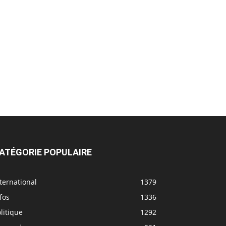
ATÉGORIE POPULAIRE
ternational
1379
fos
1336
litique
1292