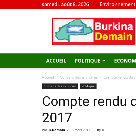
samedi, août 8, 2026
Environnement
Burkina
Demain
ACCUEIL
POLITIQUE
ECONOM
Accueil
Conseils des ministres
Compte rendu du co
Conseils des ministres
Politique
Compte rendu d
2017
Par
B-Demain
-
15 mars 2017
0