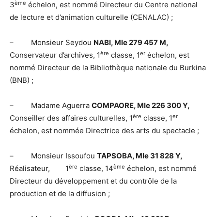
ème
3
échelon, est nommé Directeur du Centre national
de lecture et d’animation culturelle (CENALAC) ;
– Monsieur Seydou
NABI, Mle 279 457 M,
ère
er
Conservateur d’archives, 1
classe, 1
échelon, est
nommé Directeur de la Bibliothèque nationale du Burkina
(BNB) ;
– Madame Aguerra
COMPAORE, Mle 226 300 Y,
ère
er
Conseiller des affaires culturelles, 1
classe, 1
échelon, est nommée Directrice des arts du spectacle ;
– Monsieur Issoufou
TAPSOBA, Mle 31 828 Y,
ère
ème
Réalisateur, 1
classe, 14
échelon, est nommé
Directeur du développement et du contrôle de la
production et de la diffusion ;