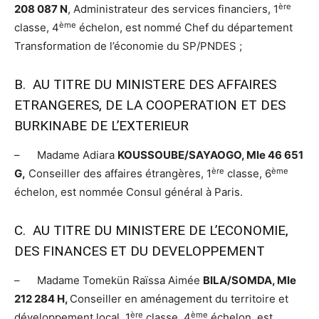
ère
208 087 N
, Administrateur des services financiers, 1
ème
classe, 4
échelon, est nommé Chef du département
Transformation de l’économie du SP/PNDES ;
B. AU TITRE DU MINISTERE DES AFFAIRES
ETRANGERES, DE LA COOPERATION ET DES
BURKINABE DE L’EXTERIEUR
– Madame Adiara
KOUSSOUBE/SAYAOGO, Mle 46 651
ère
ème
G,
Conseiller des affaires étrangères, 1
classe, 6
échelon, est nommée Consul général à Paris.
C. AU TITRE DU MINISTERE DE L’ECONOMIE,
DES FINANCES ET DU DEVELOPPEMENT
– Madame Tomekün Raïssa Aimée
BILA/SOMDA, Mle
212 284 H,
Conseiller en aménagement du territoire et
ère
ème
développement local, 1
classe, 4
échelon, est