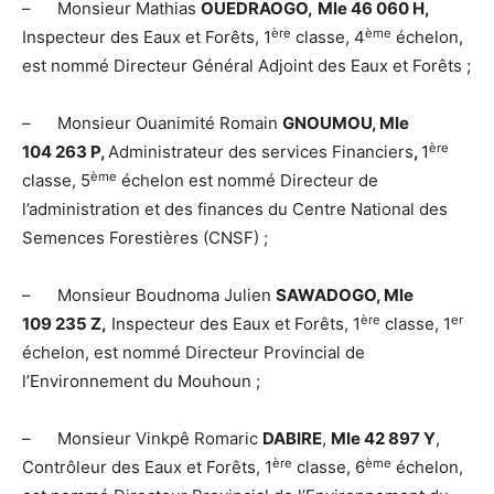
– Monsieur Mathias
OUEDRAOGO,
Mle 46 060 H,
ère
ème
Inspecteur des Eaux et Forêts, 1
classe, 4
échelon,
est nommé Directeur Général Adjoint des Eaux et Forêts ;
– Monsieur Ouanimité Romain
GNOUMOU, Mle
ère
104 263 P,
Administrateur des services Financiers
,
1
ème
classe, 5
échelon est nommé Directeur de
l’administration et des finances du Centre National des
Semences Forestières (CNSF) ;
– Monsieur Boudnoma Julien
SAWADOGO, Mle
ère
er
109 235 Z,
Inspecteur des Eaux et Forêts, 1
classe, 1
échelon, est nommé Directeur Provincial de
l’Environnement du Mouhoun ;
– Monsieur Vinkpê Romaric
DABIRE
,
Mle 42 897 Y
,
ère
ème
Contrôleur des Eaux et Forêts, 1
classe, 6
échelon,