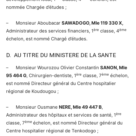
nommée Chargée d’études ;
– Monsieur Aboubacar
SAWADOGO, Mle 119 330 X,
ère
ème
Administrateur des services financiers, 1
classe, 4
échelon, est nommé Chargé d’études.
D. AU TITRE DU MINISTERE DE LA SANTE
– Monsieur Wourozou Olivier Constantin
SANON, Mle
ère
ème
95 464 G
, Chirurgien-dentiste, 1
classe, 7
échelon,
est nommé Directeur général du Centre hospitalier
régional de Koudougou ;
– Monsieur Ousmane
NERE, Mle 49 447 B
,
ère
Administrateur des hôpitaux et services de santé, 1
ème
classe, 7
échelon, est nommé Directeur général du
Centre hospitalier régional de Tenkodogo ;