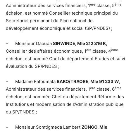
ère
ème
Administrateur des services financiers, 1
classe, 5
échelon, est nommé Conseiller technique principal du
Secrétariat permanant du Plan national de
développement économique et social (SP/PNDES) ;
– Monsieur Daouda
SINWINDE, Mle 212 316 K,
ère
ème
Conseiller des affaires économiques, 1
classe, 4
échelon, est nommé Chef du département Etudes et suivi
évaluation du SP/PNDES ;
– Madame Fatoumata
BAKO/TRAORE, Mle 91 233 W
,
ère
ème
Administrateur des services financiers, 1
classe, 6
échelon, est nommée Chef du département Réforme des
Institutions et modernisation de l’Administration publique
du SP/PNDES ;
– Monsieur Somtigmeda Lambert
ZONGO, Mle