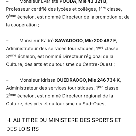
– Monsieur Evariste
POODA, Mle 43 321 B,
ère
Professeur certifié des lycées et collèges, 1
classe,
ème
9
échelon, est nommé Directeur de la promotion et de
la coopération ;
– Monsieur Kadré
SAWADOGO, Mle 200 487 F,
ère
Administrateur des services touristiques, 1
classe,
ème
3
échelon, est nommé Directeur régional de la
Culture, des arts et du tourisme du Centre-Ouest ;
– Monsieur Idrissa
OUEDRAOGO, Mle 246 734 K,
ère
Administrateur des services touristiques, 1
classe,
ème
2
échelon, est nommé Directeur régional de la
Culture, des arts et du tourisme du Sud-Ouest.
H. AU TITRE DU MINISTERE DES SPORTS ET
DES LOISIRS