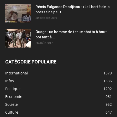
Rémis Fulgance Dandjinou : «La liberté de la
presse ne peut...
20 octobre 2016
Ouaga : un homme de tenue abattu à bout
portant à...
28 août 2017
CATÉGORIE POPULAIRE
International
1379
Infos
1336
Politique
1292
Economie
961
Société
952
Culture
647