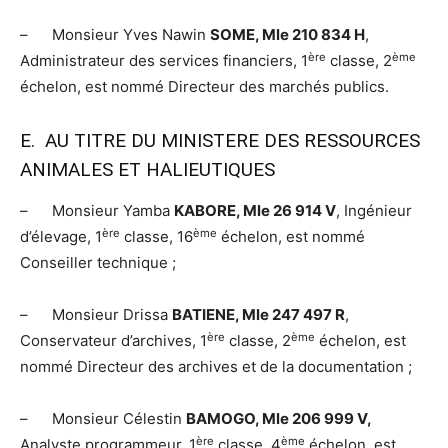
– Monsieur Yves Nawin
SOME, Mle 210 834 H
,
ère
ème
Administrateur des services financiers, 1
classe, 2
échelon, est nommé Directeur des marchés publics.
E. AU TITRE DU MINISTERE DES RESSOURCES
ANIMALES ET HALIEUTIQUES
– Monsieur Yamba
KABORE, Mle 26 914 V
, Ingénieur
ère
ème
d’élevage, 1
classe, 16
échelon, est nommé
Conseiller technique ;
– Monsieur Drissa
BATIENE, Mle 247 497 R
,
ère
ème
Conservateur d’archives, 1
classe, 2
échelon, est
nommé Directeur des archives et de la documentation ;
– Monsieur Célestin
BAMOGO, Mle 206 999 V,
ère
ème
Analyste programmeur, 1
classe, 4
échelon, est