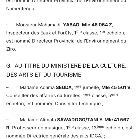
est nommé Directeur Provincial de l’Environnement du
Namentenga ;
– Monsieur Mahamadi
YABAO
,
Mle
46 064 Z
,
ère
er
Inspecteur des Eaux et Forêts, 1
classe, 1
échelon,
est nommé Directeur Provincial de l’Environnement du
Ziro.
G. AU TITRE DU MINISTERE DE LA CULTURE,
DES ARTS ET DU TOURISME
ère
– Madame Adama
SEGDA,
1
jumelle,
Mle 45 501 V,
ère
ème
Conseiller des affaires culturelles, 1
classe, 5
échelon, est nommée Conseiller technique ;
– Madame Alimata
SAWADOGO/TANLY, Mle 41 567
ère
ème
R,
Professeur de musique, 1
classe, 13
échelon, est
nommée Directrice générale des arts (DGA) ;