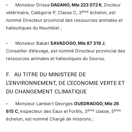
– Monsieur Drissa
DAGANO, Mle 223 072 K
, Docteur
ème
vétérinaire, Catégorie P, Classe C, 3
échelon, est
nommé Directeur provincial des ressources animales et
halieutiques du Noumbiel ;
– Monsieur Bakari
SAVADOGO, Mle 87 319 J
,
Conseiller d’élevage, est nommé Directeur provincial des
ressources animales et halieutiques du Sourou.
F. AU TITRE DU MINISTERE DE
L’ENVIRONNEMENT, DE L’ECONOMIE VERTE ET
DU CHANGEMENT CLIMATIQUE
– Monsieur Lambert Georges
OUEDRAOGO, Mle 26
ème
ème
615 C,
Inspecteur des Eaux et Forêts, 3
classe, 5
échelon, est nommé Chargé de missions ;