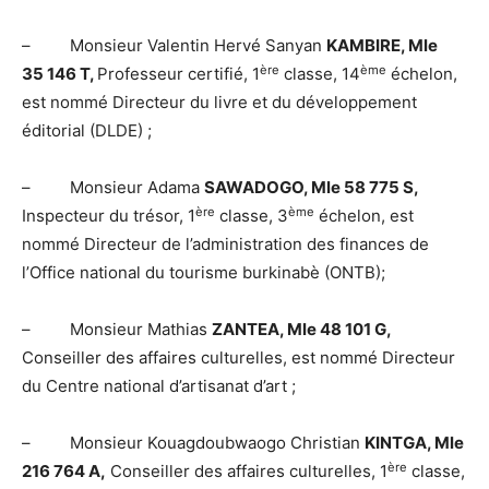
– Monsieur Valentin Hervé Sanyan
KAMBIRE, Mle
ère
ème
35 146 T,
Professeur certifié, 1
classe, 14
échelon,
est nommé Directeur du livre et du développement
éditorial (DLDE) ;
– Monsieur Adama
SAWADOGO, Mle 58 775 S,
ère
ème
Inspecteur du trésor, 1
classe, 3
échelon, est
nommé Directeur de l’administration des finances de
l’Office national du tourisme burkinabè (ONTB);
– Monsieur Mathias
ZANTEA, Mle 48 101 G,
Conseiller des affaires culturelles, est nommé Directeur
du Centre national d’artisanat d’art ;
– Monsieur Kouagdoubwaogo Christian
KINTGA, Mle
ère
216 764 A,
Conseiller des affaires culturelles, 1
classe,