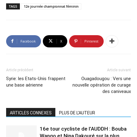
TAGS
12e journée championnat féminin
Facebook
X
Pinterest
Article précédent
Article suivant
Syrie: les Etats-Unis frappent
Ouagadougou : Vers une
une base aérienne
nouvelle opération de curage
des caniveaux
ARTICLES CONNEXES
PLUS DE L'AUTEUR
16e tour cycliste de l’AUDDH : Bouba
Wango et Nina Dakouré sur la plus