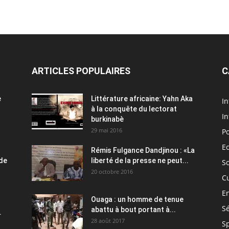
ARTICLES POPULAIRES
C
e
Littérature africaine: Yahn Aka
In
à la conquête du lectorat
In
burkinabè
29 mai 2016
Po
E
Rémis Fulgance Dandjinou : «La
 de
liberté de la presse ne peut...
So
20 octobre 2016
C
E
Ouaga : un homme de tenue
Sé
abattu à bout portant à...
.
28 août 2017
S