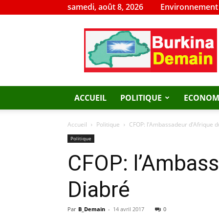
samedi, août 8, 2026
Environnement
Burkina
Demain
ACCUEIL
POLITIQUE
ECONOM
Accueil
Politique
CFOP: l’Ambassadeur d’Afrique d
Politique
CFOP: l’Ambassa
Diabré
Par
B_Demain
-
14 avril 2017
0