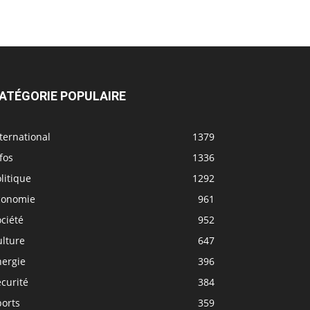
ATÉGORIE POPULAIRE
ternational
1379
fos
1336
litique
1292
conomie
961
ciété
952
ulture
647
nergie
396
curité
384
ports
359