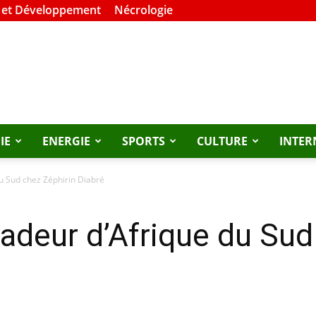
 et Développement
Nécrologie
IE
ENERGIE
SPORTS
CULTURE
INTER
u Sud chez Zéphirin Diabré
deur d’Afrique du Sud