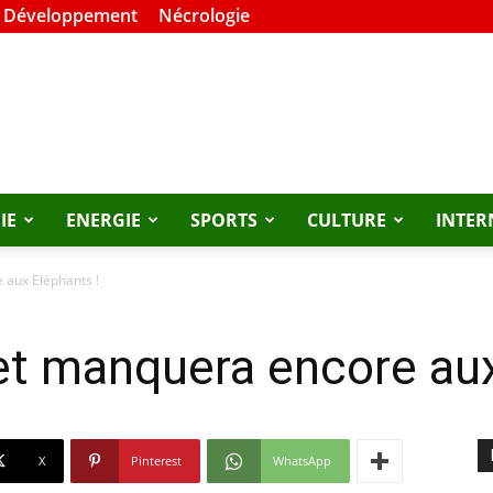
t Développement
Nécrologie
IE
ENERGIE
SPORTS
CULTURE
INTER
 aux Eléphants !
et manquera encore aux
X
Pinterest
WhatsApp