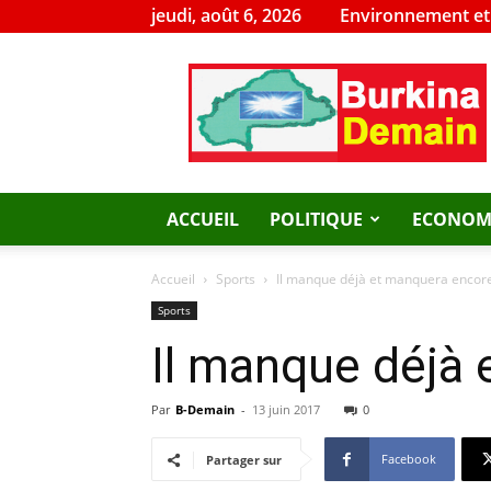
jeudi, août 6, 2026
Environnement e
Burkina
Demain
ACCUEIL
POLITIQUE
ECONOM
Accueil
Sports
Il manque déjà et manquera encore
Sports
Il manque déjà 
Par
B-Demain
-
13 juin 2017
0
Facebook
Partager sur