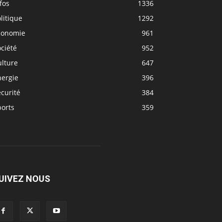
fos
1336
litique
1292
conomie
961
ciété
952
ulture
647
nergie
396
curité
384
ports
359
UIVEZ NOUS