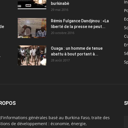
In
burkinabè
29 mai 2016
Po
E
Rémis Fulgance Dandjinou : «La
 de
liberté de la presse ne peut...
So
20 octobre 2016
C
E
Ouaga : un homme de tenue
Sé
abattu à bout portant à...
.
28 août 2017
S
PROPOS
S
 d'informations générales basé au Burkina Faso, traite des
tions de développement : économie, énergie,