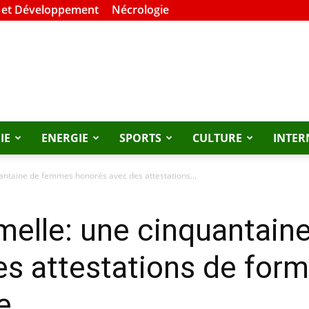
 et Développement
Nécrologie
IE
ENERGIE
SPORTS
CULTURE
INTER
antaine de femmes honorés avec des attestations...
melle: une cinquantai
s attestations de form
e