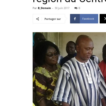
Par
B_Demain
-
30 juin 2017
0
Facebook
Partager sur