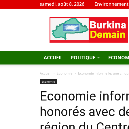
samedi, août 8, 2026
Environnement
Burkina
Demain
ACCUEIL
POLITIQUE
ECONOM
Accueil
Economie
Economie informelle: une cinqu
Economie
Economie infor
honorés avec de
région du Centr