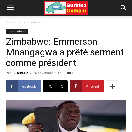
Accueil
International
International
Zimbabwe: Emmerson
Mnangagwa a prêté serment
comme président
Par
B-Demain
-
24 novembre 2017
0
Facebook
X
Pinterest