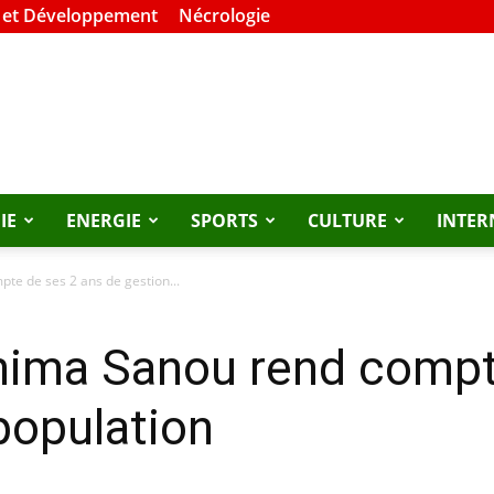
 et Développement
Nécrologie
IE
ENERGIE
SPORTS
CULTURE
INTER
e de ses 2 ans de gestion...
hima Sanou rend compt
 population