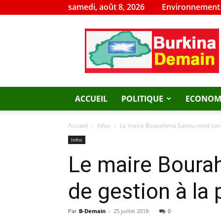
samedi, août 8, 2026
Environnement
Burkina
Demain
ACCUEIL
POLITIQUE
ECONOM
Accueil
Infos
Le maire Bourahima Sanou rend compt
Infos
Le maire Boura
de gestion à la
Par
B-Demain
-
25 juillet 2018
0