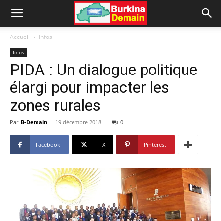
Accueil
Infos
Infos
PIDA : Un dialogue politique
élargi pour impacter les
zones rurales
Par
B-Demain
-
19 décembre 2018
0
Facebook
X
Pinterest