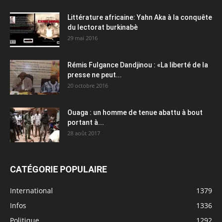
Littérature africaine: Yahn Aka à la conquête
du lectorat burkinabè
29 mai 2016
Rémis Fulgance Dandjinou : «La liberté de la
presse ne peut...
20 octobre 2016
Ouaga : un homme de tenue abattu à bout
portant à...
28 août 2017
CATÉGORIE POPULAIRE
International
1379
Infos
1336
Politique
1292