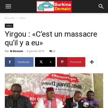
Accueil
Infos
Infos
Yirgou : «C’est un massacre
qu’il y a eu»
Par
B-Demain
-
8 janvier 2019
0
Facebook
X
Pinterest