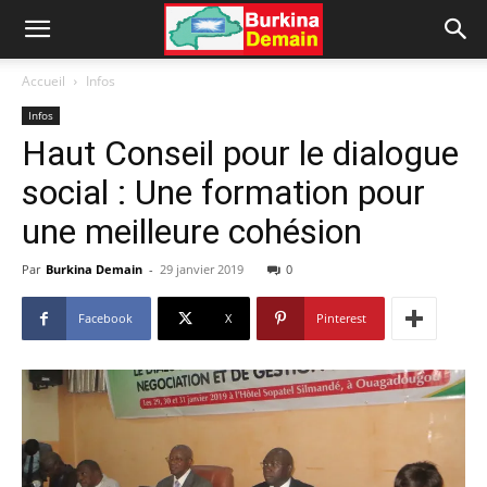
Accueil
Infos
Infos
Haut Conseil pour le dialogue
social : Une formation pour
une meilleure cohésion
Par
Burkina Demain
-
29 janvier 2019
0
Facebook
X
Pinterest