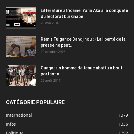
Littérature africaine: Yahn Aka à la conquête
du lectorat burkinabè
29 mai 2016
Rémis Fulgance Dandjinou : «La liberté de la
presse ne peut...
20 octobre 2016
Ouaga : un homme de tenue abattu à bout
portant à...
28 août 2017
CATÉGORIE POPULAIRE
International
1379
Infos
1336
Politique
1292