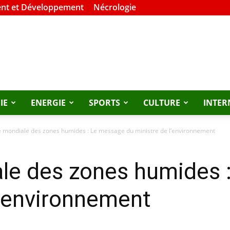
nt et Développement
Nécrologie
IE
ENERGIE
SPORTS
CULTURE
INTER
e mondiale des zones humides : Le message du ministre de l’environnement
le des zones humides 
l’environnement