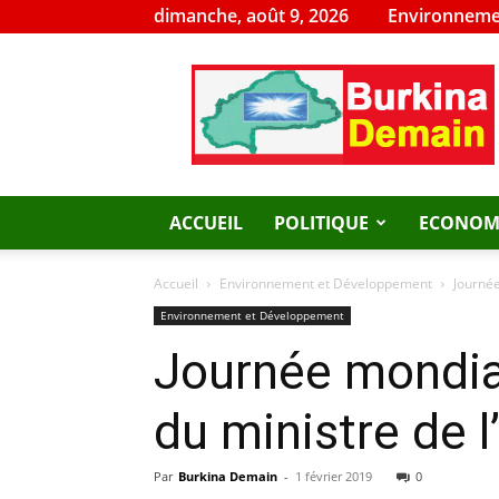
dimanche, août 9, 2026
Environneme
Burkina
Demain
ACCUEIL
POLITIQUE
ECONOM
Accueil
Environnement et Développement
Journé
Environnement et Développement
Journée mondia
du ministre de 
Par
Burkina Demain
-
1 février 2019
0