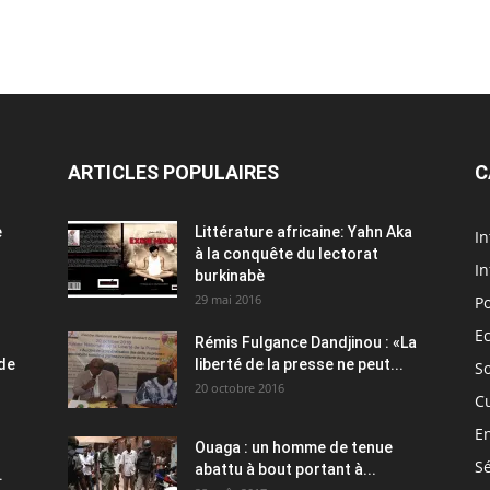
ARTICLES POPULAIRES
C
e
Littérature africaine: Yahn Aka
In
à la conquête du lectorat
In
burkinabè
29 mai 2016
Po
E
Rémis Fulgance Dandjinou : «La
 de
liberté de la presse ne peut...
So
20 octobre 2016
C
E
Ouaga : un homme de tenue
Sé
abattu à bout portant à...
.