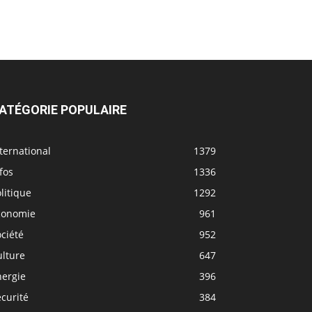
ATÉGORIE POPULAIRE
ternational
1379
fos
1336
litique
1292
conomie
961
ciété
952
ulture
647
nergie
396
curité
384