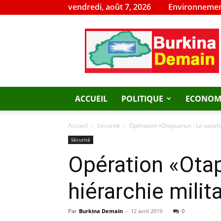
vendredi, août 7, 2026
Environnemen
Burkina
Demain
ACCUEIL
POLITIQUE
ECONOM
Accueil
Sécurité
Opération «Otapuanu» : Le satisfe
Sécurité
Opération «Otap
hiérarchie milit
Par
Burkina Demain
-
12 avril 2019
0