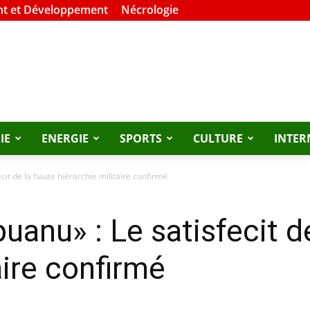
t et Développement
Nécrologie
IE
ENERGIE
SPORTS
CULTURE
INTER
cit de la haute hiérarchie militaire confirmé
uanu» : Le satisfecit d
aire confirmé