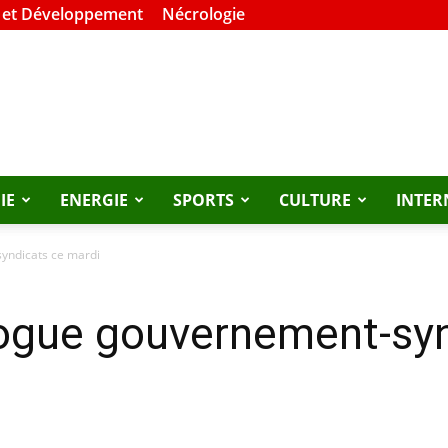
 et Développement
Nécrologie
IE
ENERGIE
SPORTS
CULTURE
INTER
yndicats ce mardi
logue gouvernement-sy