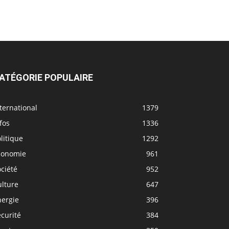
ATÉGORIE POPULAIRE
ternational
1379
fos
1336
litique
1292
conomie
961
ciété
952
ulture
647
nergie
396
curité
384