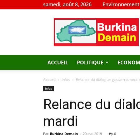
samedi, août 8, 2026
Environnement
Burkina
Demain
ACCUEIL
POLITIQUE
ECONOM
Accueil
Infos
Relance du dialogue gouvernement-s
Infos
Relance du dia
mardi
Par
Burkina Demain
-
20 mai 2019
0