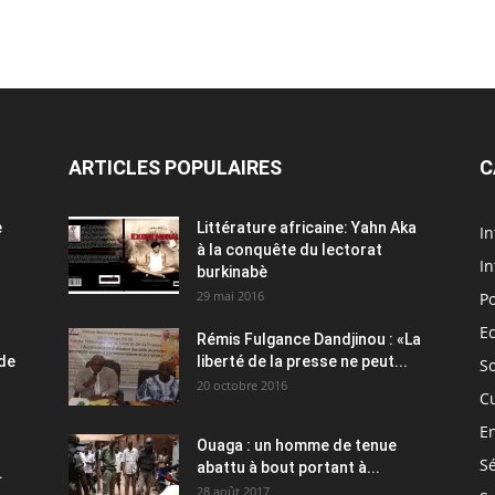
ARTICLES POPULAIRES
C
e
Littérature africaine: Yahn Aka
In
à la conquête du lectorat
In
burkinabè
29 mai 2016
Po
E
Rémis Fulgance Dandjinou : «La
 de
liberté de la presse ne peut...
So
20 octobre 2016
C
E
Ouaga : un homme de tenue
Sé
abattu à bout portant à...
.
28 août 2017