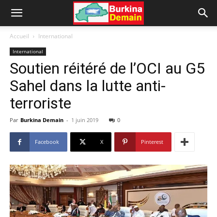
Accueil
International
International
Soutien réitéré de l’OCI au G5
Sahel dans la lutte anti-
terroriste
Par
Burkina Demain
-
1 juin 2019
0
Facebook
X
Pinterest