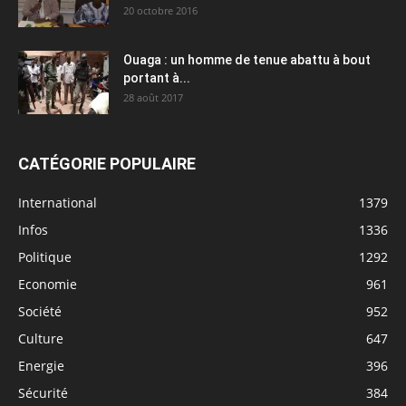
20 octobre 2016
Ouaga : un homme de tenue abattu à bout
portant à...
28 août 2017
CATÉGORIE POPULAIRE
International
1379
Infos
1336
Politique
1292
Economie
961
Société
952
Culture
647
Energie
396
Sécurité
384