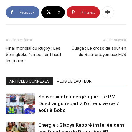
Facebook
X
Pinterest
Article précédent
Article suivant
Final mondial du Rugby : Les
Ouaga : Le cross de soutien
Springboks l’emportent haut
du Balai citoyen aux FDS
les mains
ARTICLES CONNEXES
PLUS DE L'AUTEUR
Souveraineté énergétique : Le PM
Ouédraogo repart à l’offensive ce 7
août à Bobo
Energie : Gladys Kaboré installée dans
ses fonctions de Directrice ER