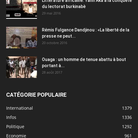
Littérature africaine: Yahn Aka à la conquête
du lectorat burkinabè
29 mai 2016
Rémis Fulgance Dandjinou : «La liberté de la
presse ne peut...
20 octobre 2016
Ouaga : un homme de tenue abattu à bout
portant à...
28 août 2017
CATÉGORIE POPULAIRE
International
1379
Infos
1336
Politique
1292
Economie
961