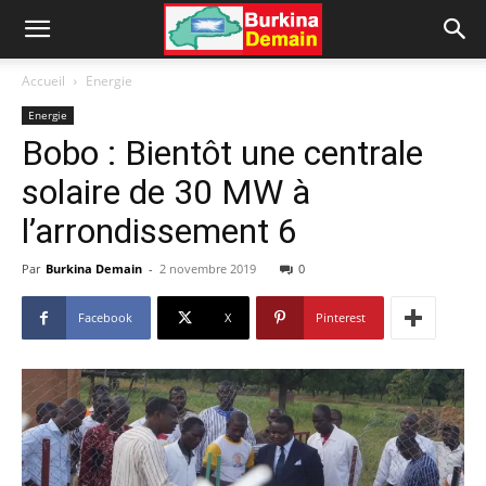
Accueil
Energie
Energie
Bobo : Bientôt une centrale
solaire de 30 MW à
l’arrondissement 6
Par
Burkina Demain
-
2 novembre 2019
0
Facebook
X
Pinterest