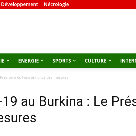
t Développement
Nécrologie
IE
ENERGIE
SPORTS
CULTURE
INTER
Le Président du Faso annonce des mesures
d-19 au Burkina : Le Pré
esures