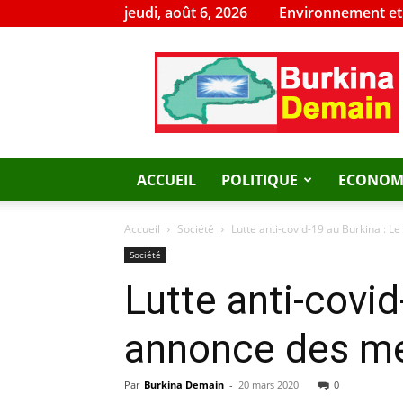
jeudi, août 6, 2026
Environnement e
Burkina
Demain
ACCUEIL
POLITIQUE
ECONOM
Accueil
Société
Lutte anti-covid-19 au Burkina : 
Société
Lutte anti-covi
annonce des m
Par
Burkina Demain
-
20 mars 2020
0