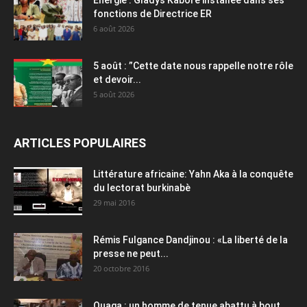
fonctions de Directrice ER
6 août 2026
5 août : ”Cette date nous rappelle notre rôle
et devoir...
5 août 2026
ARTICLES POPULAIRES
Littérature africaine: Yahn Aka à la conquête
du lectorat burkinabè
29 mai 2016
Rémis Fulgance Dandjinou : «La liberté de la
presse ne peut...
20 octobre 2016
Ouaga : un homme de tenue abattu à bout