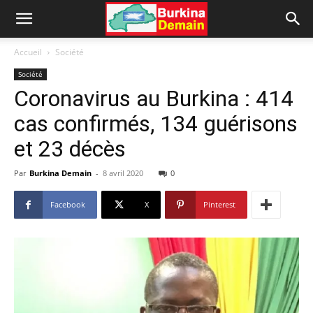
Accueil
Société
Société
Coronavirus au Burkina : 414
cas confirmés, 134 guérisons
et 23 décès
Par
Burkina Demain
-
8 avril 2020
0
Facebook
X
Pinterest