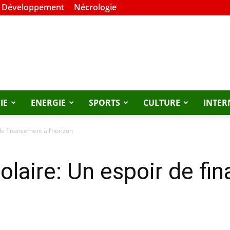
t Développement
Nécrologie
IE
ENERGIE
SPORTS
CULTURE
INTER
 de financement à l’horizon
solaire: Un espoir de f