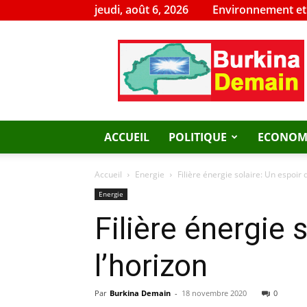
jeudi, août 6, 2026
Environnement e
Burkina
Demain
ACCUEIL
POLITIQUE
ECONOM
Accueil
Energie
Filière énergie solaire: Un espoir
Energie
Filière énergie 
l’horizon
Par
Burkina Demain
-
18 novembre 2020
0