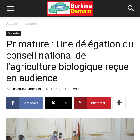
Accueil
Société
Société
Primature : Une délégation du
conseil national de
l’agriculture biologique reçue
en audience
Par
Burkina Demain
-
6 juillet 2021
0
Facebook
X
Pinterest