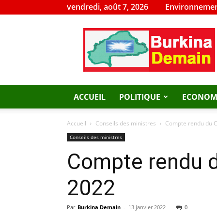
vendredi, août 7, 2026
Environnemen
Burkina
Demain
ACCUEIL
POLITIQUE
ECONOM
Accueil
Conseils des ministres
Compte rendu du Co
Conseils des ministres
Compte rendu du
2022
Par
Burkina Demain
-
13 janvier 2022
0