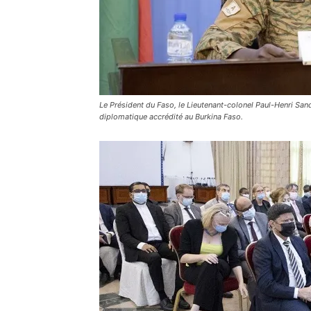
Le Président du Faso, le Lieutenant-colonel Paul-Henri Sa
diplomatique accrédité au Burkina Faso.