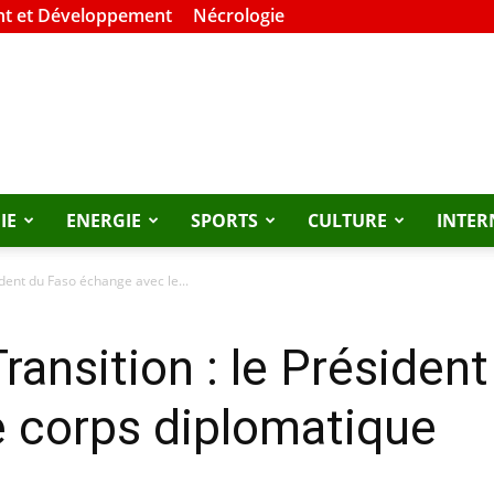
t et Développement
Nécrologie
IE
ENERGIE
SPORTS
CULTURE
INTER
ident du Faso échange avec le...
ransition : le Présiden
e corps diplomatique