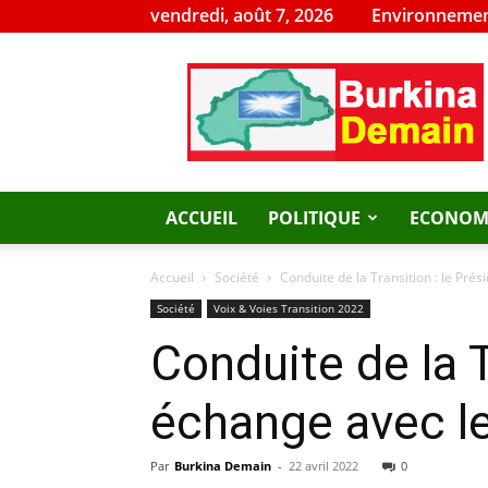
vendredi, août 7, 2026
Environnemen
Burkina
Demain
ACCUEIL
POLITIQUE
ECONOM
Accueil
Société
Conduite de la Transition : le Prés
Société
Voix & Voies Transition 2022
Conduite de la T
échange avec l
Par
Burkina Demain
-
22 avril 2022
0