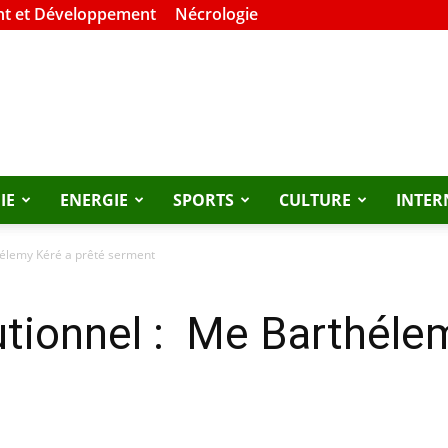
t et Développement
Nécrologie
IE
ENERGIE
SPORTS
CULTURE
INTER
hélemy Kéré a prêté serment
utionnel : Me Barthéle