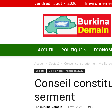
vendredi, août 7, 2026
Environnemen
Burkina
Demain
ACCUEIL
POLITIQUE
ECONOM
Accueil
Société
Conseil constitutionnel : Me Bart
Société
Voix & Voies Transition 2022
Conseil constit
serment
Par
Burkina Demain
-
11 avril 2023
0