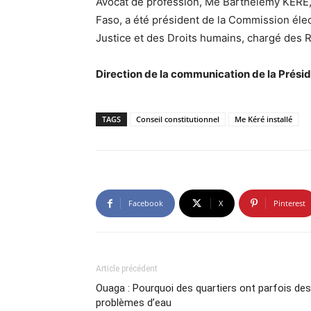
Avocat de profession, Me Barthélemy KERE, 
Faso, a été président de la Commission élec
Justice et des Droits humains, chargé des R
Direction de la communication de la Prési
TAGS
Conseil constitutionnel
Me Kéré installé
Facebook
X
Pinterest
Article précédent
Ouaga : Pourquoi des quartiers ont parfois des
problèmes d’eau