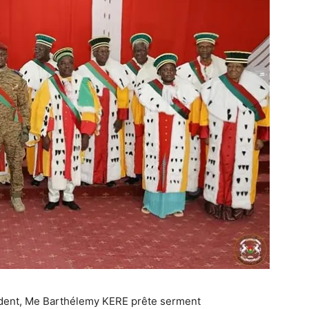
sident, Me Barthélemy KERE prête serment