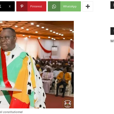
X
Pinterest
WhatsApp
M
il constitutionnel