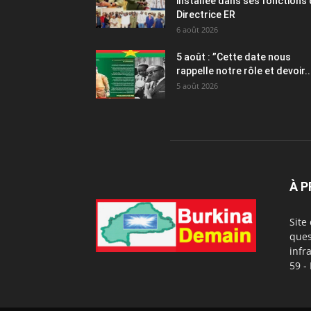
installée dans ses fonctions
Directrice ER
6 août 2026
5 août : ”Cette date nous
rappelle notre rôle et devoir..
5 août 2026
À 
Site
ques
infr
59 -