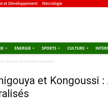
t et Développement
Nécrologie
IE
ENERGIE
SPORTS
CULTURE
INTER
si : Au moins 70 terroristes neutralisés
higouya et Kongoussi :
ralisés