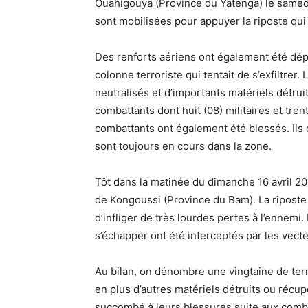
Ouahigouya (Province du Yatenga) le samedi 1
sont mobilisées pour appuyer la riposte qui
Des renforts aériens ont également été dépl
colonne terroriste qui tentait de s’exfiltrer. 
neutralisés et d’importants matériels détrui
combattants dont huit (08) militaires et tr
combattants ont également été blessés. Ils 
sont toujours en cours dans la zone.
Tôt dans la matinée du dimanche 16 avril 20
de Kongoussi (Province du Bam). La riposte
d’infliger de très lourdes pertes à l’ennemi
s’échapper ont été interceptés par les vect
Au bilan, on dénombre une vingtaine de terr
en plus d’autres matériels détruits ou récu
succombé à leurs blessures suite aux comba