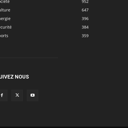
ciété
952
ulture
647
nergie
396
curité
384
ports
359
UIVEZ NOUS