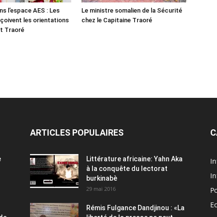
ns l’espace AES : Les
Le ministre somalien de la Sécurité
çoivent les orientations
chez le Capitaine Traoré
t Traoré
ARTICLES POPULAIRES
C
e
Littérature africaine: Yahn Aka
In
à la conquête du lectorat
In
burkinabè
29 mai 2016
Po
E
Rémis Fulgance Dandjinou : «La