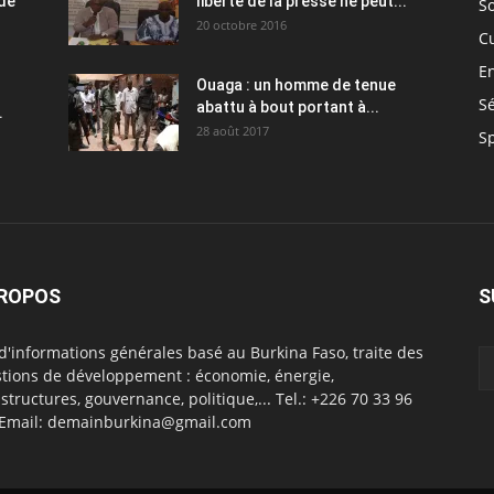
 de
liberté de la presse ne peut...
So
20 octobre 2016
C
E
Ouaga : un homme de tenue
Sé
abattu à bout portant à...
.
28 août 2017
S
PROPOS
S
 d'informations générales basé au Burkina Faso, traite des
tions de développement : économie, énergie,
astructures, gouvernance, politique,... Tel.: +226 70 33 96
 Email: demainburkina@gmail.com