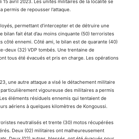
5 avril 2023. Les unités militaires de la localité se
 a permis de repousser l’attaque.
oyés, permettant d’intercepter et de détruire une
Le bilan fait état d’au moins cinquante (50) terroristes
ts côté ennemi. Côté ami, le bilan est de quarante (40)
ente-deux (32) VDP tombés. Une trentaine de
ont tous été évacués et pris en charge. Les opérations
23, une autre attaque a visé le détachement militaire
 particulièrement vigoureuse des militaires a permis
. Les éléments résiduels ennemis qui tentaient de
eurs aériens à quelques kilomètres de Kongoussi.
oristes neutralisés et trente (30) motos récupérées
pérés. Deux (02) militaires ont malheureusement
ts. Deux (02) autres, blessés, ont été évacués pour