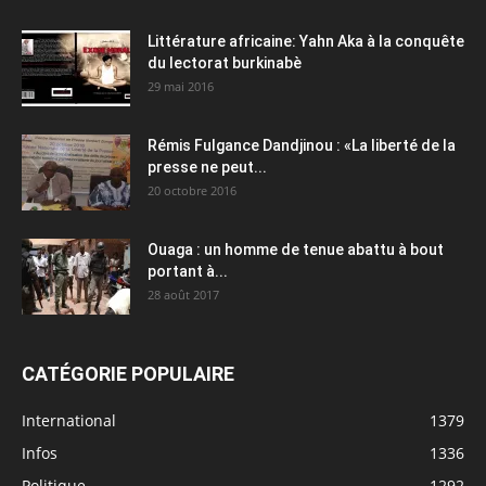
Littérature africaine: Yahn Aka à la conquête
du lectorat burkinabè
29 mai 2016
Rémis Fulgance Dandjinou : «La liberté de la
presse ne peut...
20 octobre 2016
Ouaga : un homme de tenue abattu à bout
portant à...
28 août 2017
CATÉGORIE POPULAIRE
International
1379
Infos
1336
Politique
1292