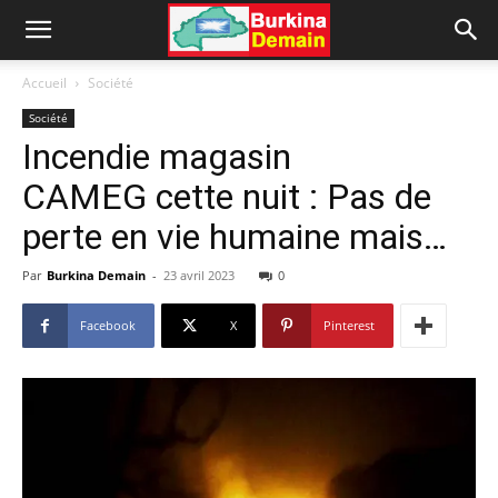
Accueil
Société
Société
Incendie magasin
CAMEG cette nuit : Pas de
perte en vie humaine mais…
Par
Burkina Demain
-
23 avril 2023
0
Facebook
X
Pinterest