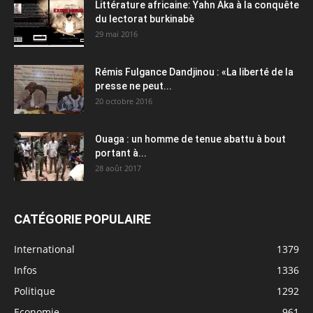
Littérature africaine: Yahn Aka à la conquête
du lectorat burkinabè
29 mai 2016
Rémis Fulgance Dandjinou : «La liberté de la
presse ne peut...
20 octobre 2016
Ouaga : un homme de tenue abattu à bout
portant à...
28 août 2017
CATÉGORIE POPULAIRE
International
1379
Infos
1336
Politique
1292
Economie
961