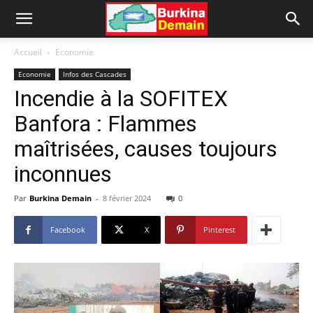
Accueil
Economie
Economie
Infos des Cascades
Incendie à la SOFITEX
Banfora : Flammes
maîtrisées, causes toujours
inconnues
Par
Burkina Demain
-
8 février 2024
0
Facebook
X
Pinterest