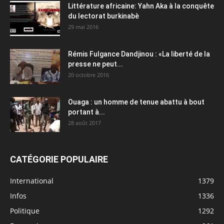
Littérature africaine: Yahn Aka à la conquête
du lectorat burkinabè
29 mai 2016
Rémis Fulgance Dandjinou : «La liberté de la
presse ne peut...
20 octobre 2016
Ouaga : un homme de tenue abattu à bout
portant à...
28 août 2017
CATÉGORIE POPULAIRE
International
1379
Infos
1336
Politique
1292