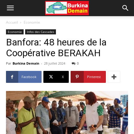
Accueil
Economie
Economie
Infos des Cascades
Banfora: 48 heures de la
Coopérative BERAKAH
Par
Burkina Demain
-
28 juillet 2024
0
Facebook
X
Pinterest