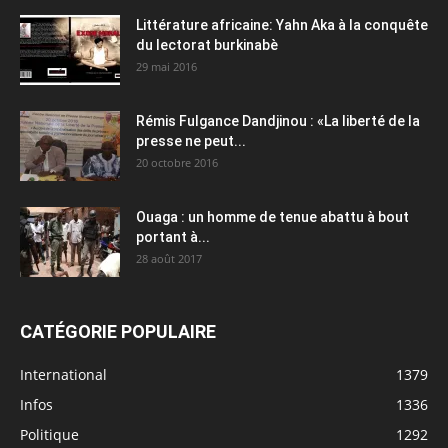
Littérature africaine: Yahn Aka à la conquête
du lectorat burkinabè
29 mai 2016
Rémis Fulgance Dandjinou : «La liberté de la
presse ne peut...
20 octobre 2016
Ouaga : un homme de tenue abattu à bout
portant à...
28 août 2017
CATÉGORIE POPULAIRE
International
1379
Infos
1336
Politique
1292