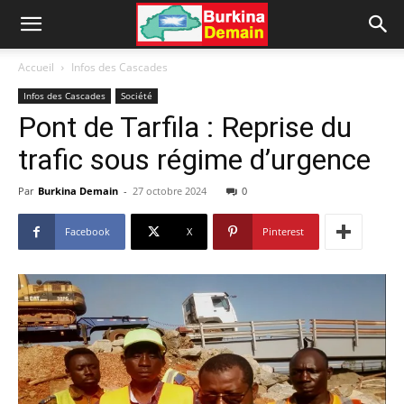
Accueil
Infos des Cascades
Infos des Cascades
Société
Pont de Tarfila : Reprise du
trafic sous régime d’urgence
Par
Burkina Demain
-
27 octobre 2024
0
Facebook
X
Pinterest